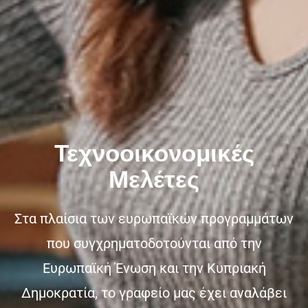
Τεχνοοικονομικές
Μελέτες
Στα πλαίσια των ευρωπαϊκών προγραμμάτων
που συγχρηματοδοτούνται από την
Ευρωπαϊκή Ένωση και την Κυπριακή
Δημοκρατία, το γραφείο μας έχει αναλάβει